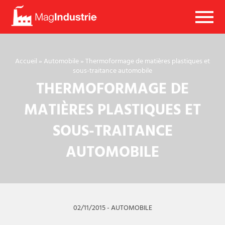
Mag
Industrie
Accueil
»
Automobile
»
Thermoformage de matières plastiques et
sous-traitance automobile
THERMOFORMAGE DE
MATIÈRES PLASTIQUES ET
SOUS-TRAITANCE
AUTOMOBILE
02/11/2015
-
AUTOMOBILE