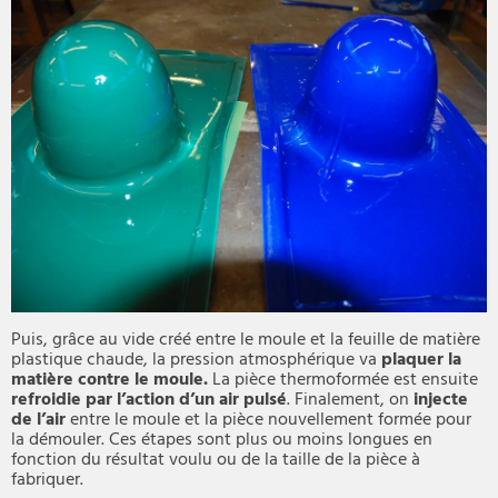
Puis, grâce au vide créé entre le moule et la feuille de matière
plastique chaude, la pression atmosphérique va
plaquer la
matière contre le moule.
La pièce thermoformée est ensuite
refroidie par l’action d’un air pulsé
. Finalement, on
injecte
de l’air
entre le moule et la pièce nouvellement formée pour
la démouler. Ces étapes sont plus ou moins longues en
fonction du résultat voulu ou de la taille de la pièce à
fabriquer.