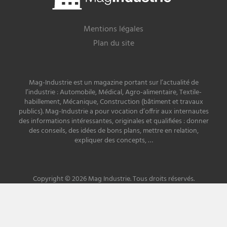
Mentions légales
Plan du site
Mag-Industrie est un magazine portant sur l’actualité de
l’industrie : Automobile, Médical, Agro-alimentaire, Textile-
habillement, Mécanique, Construction (bâtiment et travaux
publics). Mag-Industrie a pour vocation d’offrir aux internautes
des informations intéressantes, originales et qualifiées : donner
des conseils, des idées de bons plans, mettre en relation,
expliquer des concepts, …
Copyright © 2026 Mag Industrie. Tous droits réservés.
Site développé par
PREMIERE PLACE