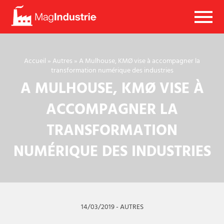
Mag
Industrie
Accueil
»
Autres
»
A Mulhouse, KMØ vise à accompagner la
transformation numérique des industries
A MULHOUSE, KMØ VISE À
ACCOMPAGNER LA
TRANSFORMATION
NUMÉRIQUE DES INDUSTRIES
14/03/2019
-
AUTRES