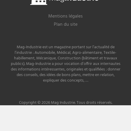
Mentions légales
Plan du site
Mag-Industrie est un magazine portant sur l’actualité de
l’industrie : Automobile, Médical, Agro-alimentaire, Textile-
habillement, Mécanique, Construction (bâtiment et travaux
publics). Mag-Industrie a pour vocation d’offrir aux internautes
des informations intéressantes, originales et qualifiées : donner
des conseils, des idées de bons plans, mettre en relation,
expliquer des concepts, …
Copyright © 2026 Mag Industrie. Tous droits réservés.
Site développé par
PREMIERE PLACE