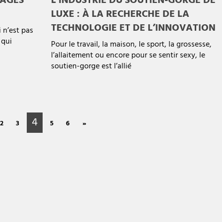
TAGES
L’INDUSTRIE DU SOUTIEN-GORGE DE
LUXE : À LA RECHERCHE DE LA
TECHNOLOGIE ET DE L’INNOVATION
 n’est pas
 qui
Pour le travail, la maison, le sport, la grossesse,
l’allaitement ou encore pour se sentir sexy, le
soutien-gorge est l’allié
4
2
3
5
6
»